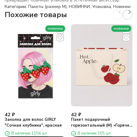
превращает обычную упаковку в эстетичный аксессуар.
Категории:
Пакеты (размер M)
,
НОВИНКИ
,
Упаковка
,
Новинки
Похожие товары
новинка
новинка
42
₽
42
₽
Заколка для волос GIRLY
Пакет подарочный
"Сочная клубника", красная
горизонтальный (М) «Горячее
яблоко три», бежевый
В наличии 1156 шт.
В наличии 305 шт.
(25,4*20*9,5)