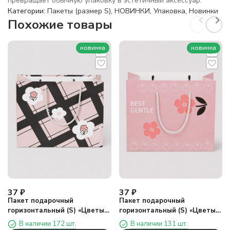
превращает обычную упаковку в эстетичный аксессуар.
Категории:
Пакеты (размер S)
,
НОВИНКИ
,
Упаковка
,
Новинки
Похожие товары
новинка
новинка
37
₽
37
₽
Пакет подарочный
Пакет подарочный
горизонтальный (S) «Цветы
горизонтальный (S) «Цветы
один», розовый
два», розовый (19,5*14,5*8,5)
В наличии 172 шт.
В наличии 131 шт.
(19,5*14,5*8,5)