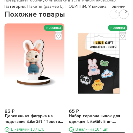
превращает обычную упаковку в эстетичный аксессуар.
Категории:
Пакеты (размер L)
,
НОВИНКИ
,
Упаковка
,
Новинки
Похожие товары
новинка
новинка
65
₽
65
₽
Деревянная фигурка на
Набор термонашивок для
подставке iLikeGift "Просто
одежды iLikeGift 5 шт.
лапочка"
"Милые животные"
В наличии 137 шт.
В наличии 184 шт.