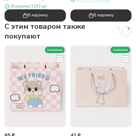
(33*25,5*11)
мишка" (14,5х7,5х4 см)
В наличии 3292 шт.
В корзину
В корзину
C этим товаром также
покупают
новинка
новинка
65
₽
42
₽