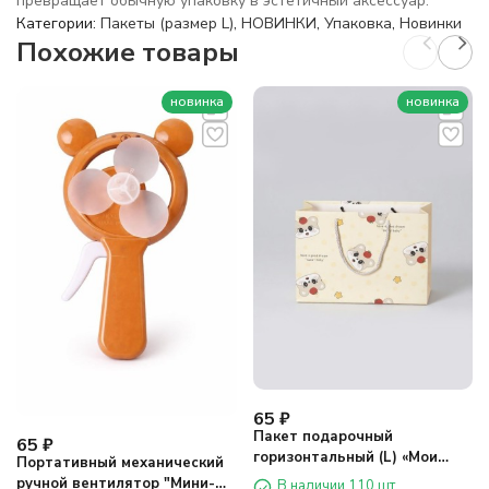
превращает обычную упаковку в эстетичный аксессуар.
Категории:
Пакеты (размер L)
,
НОВИНКИ
,
Упаковка
,
Новинки
Похожие товары
новинка
новинка
65
₽
Пакет подарочный
65
₽
горизонтальный (L) «Мои
Портативный механический
друзья один», микс
ручной вентилятор "Мини-
В наличии 110 шт.