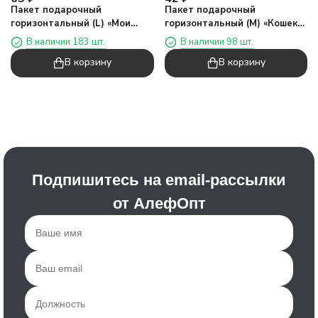
Пакет подарочный
Пакет подарочный
горизонтальный (L) «Мои
горизонтальный (М) «Кошек
друзья два», микс
везде два», бежевый
В наличии 183 шт.
В наличии 98 шт.
(33*25,5*11)
(25,4*20*9,5)
В корзину
В корзину
Подпишитесь на email-рассылки
от АлефОпт