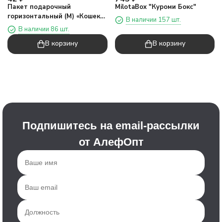
Пакет подарочный
MilotaBox "Куроми Бокс"
горизонтальный (М) «Кошек
В наличии 157 шт.
везде два», бежевый
В наличии 86 шт.
(25,4*20*9,5)
В корзину
В корзину
Подпишитесь на email-рассылки
от АлефОпт