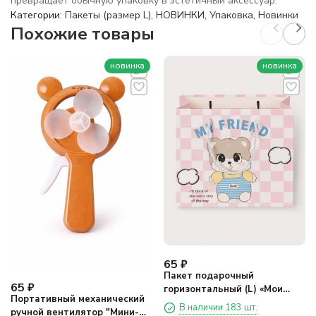
превращает обычную упаковку в эстетичный аксессуар.
Категории:
Пакеты (размер L)
,
НОВИНКИ
,
Упаковка
,
Новинки
Похожие товары
новинка
новинка
65
₽
Пакет подарочный
65
₽
горизонтальный (L) «Мои
Портативный механический
друзья два», микс
В наличии 183 шт.
ручной вентилятор "Мини-
(33*25,5*11)