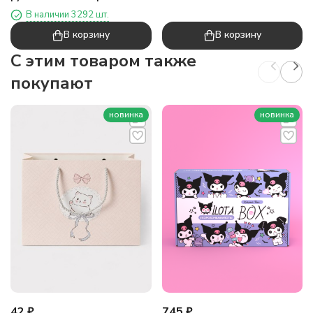
мишка" (14,5х7,5х4 см)
В наличии 3292 шт.
В корзину
В корзину
C этим товаром также
покупают
новинка
новинка
42
₽
745
₽