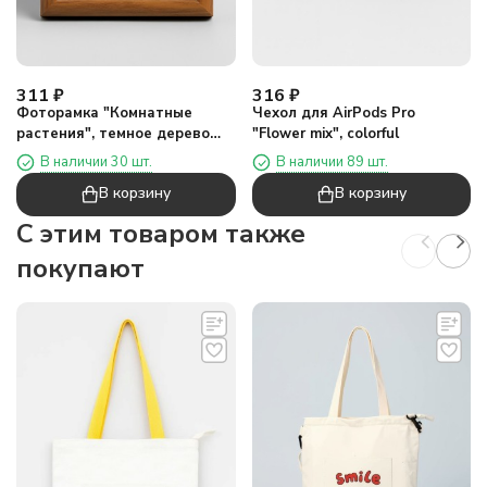
311
₽
316
₽
Фоторамка "Комнатные
Чехол для AirPods Pro
растения", темное дерево
"Flower mix", colorful
(15*20 см)
В наличии 30 шт.
В наличии 89 шт.
В корзину
В корзину
C этим товаром также
покупают