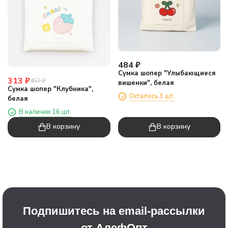
484
₽
Сумка шопер "Улыбающиеся
313
₽
457
₽
вишенки", белая
Сумка шопер "Клубника",
Осталось 3 шт.
белая
В наличии 16 шт.
В корзину
В корзину
Подпишитесь на email-рассылки
от АлефОпт