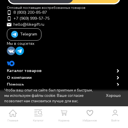
Оптовый поставщик востребованных товаров
8 (800) 200-85-87
+7 (969) 999-57-75
hello@ilikegift.ru
Telegram
Мы в соцсетях
Каталог товаров
О компании
Помощь
Чтобы ваш опыт на сайте был приятным и быстрым,
Политика персональных данных
© 2012-2026 ООО "Первая торговая компания"
Хорошо
мы используем файлы cookie. Ваше согласие
В корзину
позволяет нам становиться лучше для вас.
Главная
Каталог
Корзина
Избранное
Войти