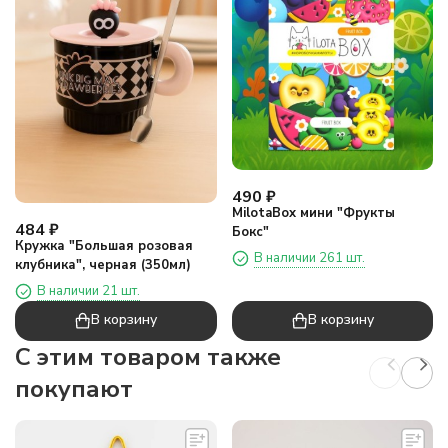
490
₽
MilotaBox мини "Фрукты
484
₽
Бокс"
Кружка "Большая розовая
В наличии 261 шт.
клубника", черная (350мл)
В наличии 21 шт.
В корзину
В корзину
C этим товаром также
покупают