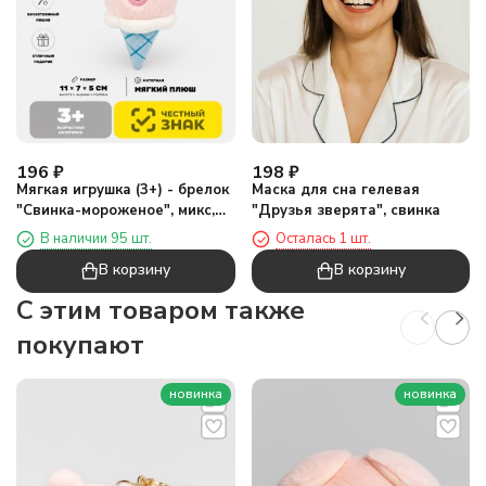
196
₽
198
₽
Мягкая игрушка (3+) - брелок
Маска для сна гелевая
"Свинка-мороженое", микс,
"Друзья зверята", свинка
11 см
В наличии 95 шт.
Осталась 1 шт.
В корзину
В корзину
C этим товаром также
покупают
новинка
новинка