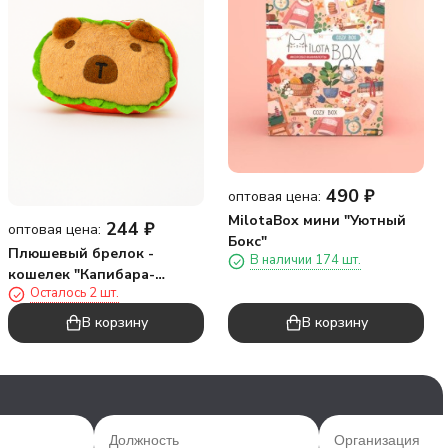
490
₽
оптовая цена:
MilotaBox мини "Уютный
244
₽
оптовая цена:
Бокс"
Плюшевый брелок -
В наличии 174 шт.
кошелек "Капибара-
Осталось 2 шт.
гамбургер", микс
В корзину
В корзину