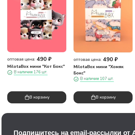
490
₽
490
₽
оптовая цена:
оптовая цена:
MilotaBox мини "Кот Бокс"
MilotaBox мини "Хомяк
В наличии 176 шт.
Бокс"
В наличии 107 шт.
В корзину
В корзину
Подпишитесь на email-рассылки от