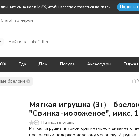
Подписат
дпишитесь на нас в MAX, чтобы всегда оставаться на связи
ы
Стать Партнёром
BOX
Еда
Дом
Посуда
Аксессуары
Гадже
А
ые брелоки
Мягкая игрушка (3+) - брело
"Свинка-мороженое", микс, 1
Написать отзыв
Мягкая игрушка, в ярком оригинальном дизайне ста
прекрасным подарком дорогому человеку. Игрушка