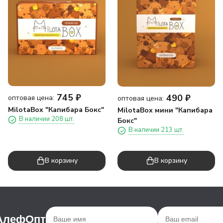
745
₽
490
₽
оптовая цена:
оптовая цена:
MilotaBox "Капибара Бокс"
MilotaBox мини "Капибара
В наличии 208 шт.
Бокс"
В наличии 213 шт.
В корзину
В корзину
 АлефОпт