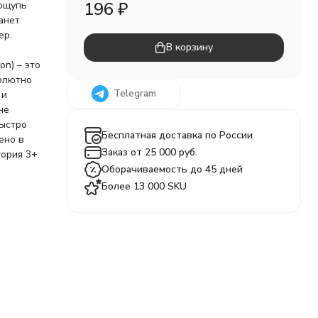
196
₽
 ощупь
анет
ер.
В корзину
on) – это
солютно
Telegram
 и
не
быстро
Бесплатная доставка по России
ено в
Заказ от 25 000 руб.
ория 3+.
Оборачиваемость до 45 дней
Более 13 000 SKU