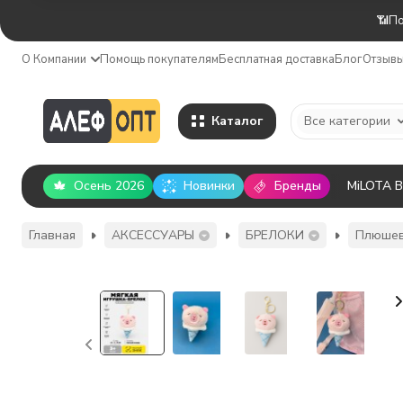
📶По
О Компании
Помощь покупателям
Бесплатная доставка
Блог
Отзыв
Каталог
Все категории
Осень 2026
Новинки
Бренды
MiLOTA 
Главная
АКСЕССУАРЫ
БРЕЛОКИ
Плюшев