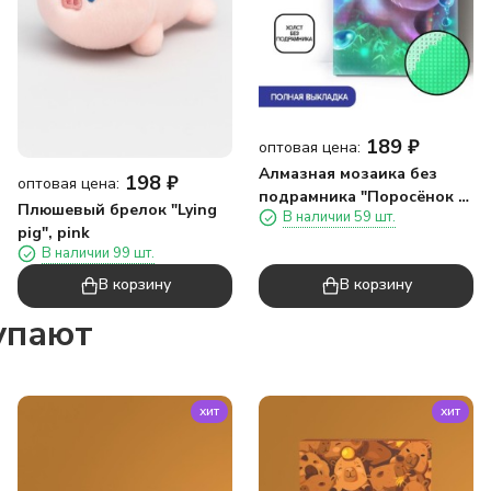
189
₽
оптовая цена:
Алмазная мозаика без
198
₽
оптовая цена:
подрамника "Поросёнок с
Плюшевый брелок "Lying
В наличии 59 шт.
пузырьками", 15х20 см
pig", pink
В наличии 99 шт.
В корзину
В корзину
упают
хит
хит