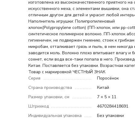
изготовлена из высококачественного приятного на
искусственного меха, с элементами вышивки, она ст
отличным другом для детей и украсит любой интерь
Наполнитель игрушки: Полипропиленовый
хлопок(Polypropylene cotton) (ПП-хлопок, или pp-cott
синтетическое полимерное волокно. ПП-хлопок аб
гигиеничен, не подвержен гниению, стоек к грибкам
микробам, отталкивает грязь и пыль, в нем никогда 
заводится моль. Волокно плохо впитывает влагу и 
сохнет, если вода все-таки попала в него. Произвед
Китае. Поставляется без упаковки. Возрастная катег
Товар с маркировкой ЧЕСТНЫЙ ЗНАК
Серия
Поросёнок
Страна производства
Китай
Размер упаковки, см
7 × 5 × 11
Штрихкод
4670284418691
Индивидуальная упаковка
Без упаковки