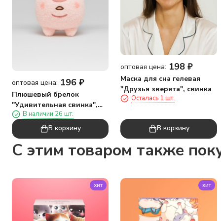
198
₽
оптовая цена:
Маска для сна гелевая
196
₽
оптовая цена:
"Друзья зверята", свинка
Плюшевый брелок
Осталась 1 шт.
"Удивительная свинка",
В наличии 26 шт.
розовый
В корзину
В корзину
C этим товаром также пок
хит
хит