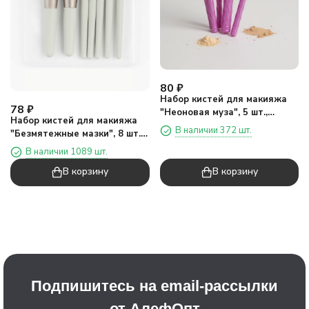
80
₽
Набор кистей для макияжа
78
₽
"Неоновая муза", 5 шт.,
Набор кистей для макияжа
фиолетовый
В наличии 372 шт.
"Безмятежные мазки", 8 шт.,
белый
В наличии 1089 шт.
В корзину
В корзину
Подпишитесь на email-рассылки
от АлефОпт