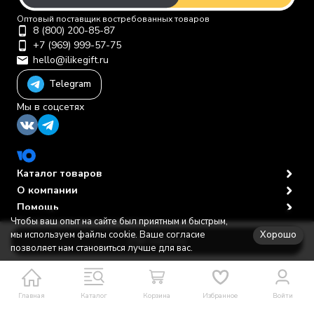
Оптовый поставщик востребованных товаров
8 (800) 200-85-87
+7 (969) 999-57-75
hello@ilikegift.ru
Telegram
Мы в соцсетях
Каталог товаров
О компании
Помощь
Чтобы ваш опыт на сайте был приятным и быстрым,
Политика персональных данных
© 2012-2026 ООО "Первая торговая компания"
Хорошо
мы используем файлы cookie. Ваше согласие
В корзину
позволяет нам становиться лучше для вас.
Главная
Каталог
Корзина
Избранное
Войти