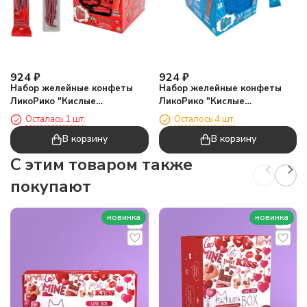
924
₽
924
₽
Набор желейные конфеты
Набор желейные конфеты
ЛикоРико "Кислые
ЛикоРико "Кислые
карандаши Клубника", 24шт
карандаши Кола", 24шт
Осталась 1 шт.
Осталось 4 шт.
В корзину
В корзину
C этим товаром также
покупают
новинка
новинка