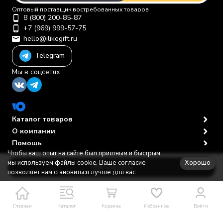
Оптовый поставщик востребованных товаров
8 (800) 200-85-87
+7 (969) 999-57-75
hello@ilikegift.ru
Telegram
Мы в соцсетях
Каталог товаров
О компании
Помощь
Чтобы ваш опыт на сайте был приятным и быстрым,
Политика персональных данных
© 2012-2026 ООО "Первая торговая компания"
Хорошо
мы используем файлы cookie. Ваше согласие
В корзину
позволяет нам становиться лучше для вас.
Главная
Каталог
Корзина
Избранное
Войти