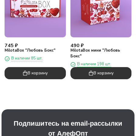
745
₽
490
₽
MilotaBox "Любовь Бокс"
MilotaBox мини "Любовь
Бокс"
В наличии 85 шт.
В наличии 198 шт.
В корзину
В корзину
Подпишитесь на email-рассылки
от АлефОпт