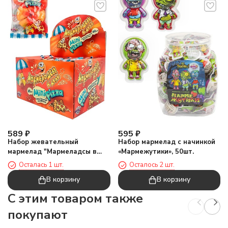
589
₽
595
₽
Набор жевательный
Набор мармелад с начинкой
мармелад "Мармеладсы в
«Мармежутики», 50шт.
деле мини ПИЦЦА", 60шт
Осталась 1 шт.
Осталось 2 шт.
В корзину
В корзину
C этим товаром также
покупают