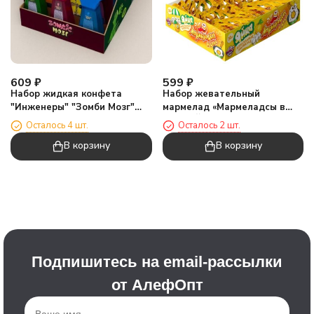
609
₽
599
₽
Набор жидкая конфета
Набор жевательный
"Инженеры" "Зомби Мозг"
мармелад «Мармеладсы в
(шоу-бокс 30шт*20мл)
деле ЯЙЦА», 30 шт
Осталось 4 шт.
Осталось 2 шт.
В корзину
В корзину
Подпишитесь на email-рассылки
от АлефОпт