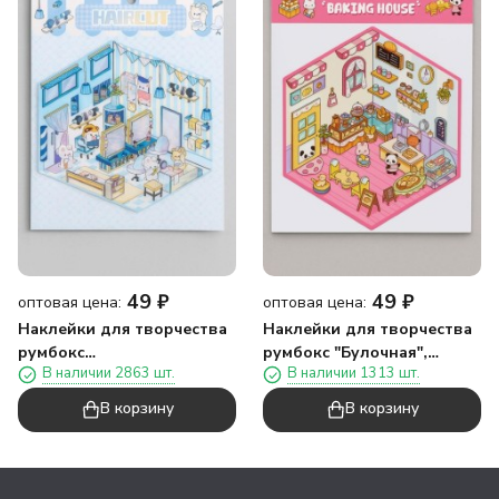
49
₽
49
₽
оптовая цена:
оптовая цена:
Наклейки для творчества
Наклейки для творчества
румбокс
румбокс "Булочная",
В наличии 2863 шт.
В наличии 1313 шт.
"Парикмахерская",
розовые (16*20 см)
голубые (16*20 см)
В корзину
В корзину