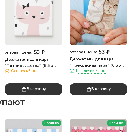
53
₽
53
₽
оптовая цена:
оптовая цена:
Держатель для карт
Держатель для карт
"Прекрасная пара" (6,5 х
"Пятница, детка" (6,5 х
В наличии 73 шт.
Осталось 3 шт.
10,4 см)
10,4 см)
В корзину
В корзину
упают
новинка
новинка