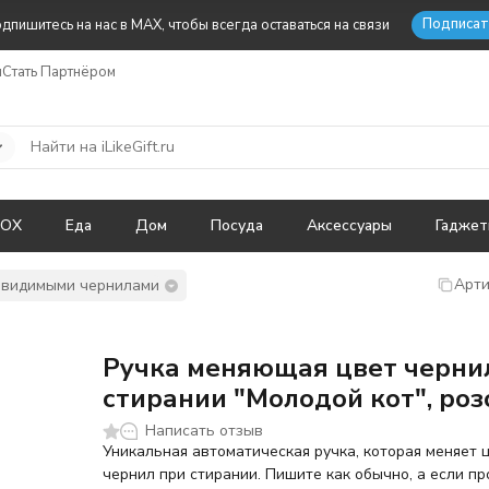
Подписат
дпишитесь на нас в MAX, чтобы всегда оставаться на связи
ы
Стать Партнёром
BOX
Еда
Дом
Посуда
Аксессуары
Гадже
Арти
невидимыми чернилами
Ручка меняющая цвет черни
стирании "Молодой кот", ро
Написать отзыв
Уникальная автоматическая ручка, которая меняет 
чернил при стирании. Пишите как обычно, а если п