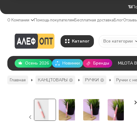
📶По
О Компании
Помощь покупателям
Бесплатная доставка
Блог
Отзыв
Каталог
Все категории
Осень 2026
Новинки
Бренды
MiLOTA 
Главная
КАНЦТОВАРЫ
РУЧКИ
Ручки с 