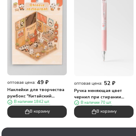
49
₽
52
₽
оптовая цена:
оптовая цена:
Наклейки для творчества
Ручка меняющая цвет
румбокс "Китайский
чернил при стирании
В наличии 1842 шт.
ресторан", оранжевые
В наличии 70 шт.
"Пухлые лапки", розовый
(16*20 см)
В корзину
В корзину