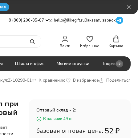
ься
8 (800) 200-85-87
hello@ilikegift.ru
Заказать звонок
Войти
Избранное
Корзина
ты
Школа и офис
Мягкие игрушки
Творчество
кул:
Z-10298-01
К сравнению
В избранное
Поделиться
л при
Оптовый склад - 2:
зовый
В наличии 49 шт.
цвет
52
₽
базовая оптовая цена:
ровести