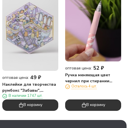
52
₽
оптовая цена:
Ручка меняющая цвет
49
₽
оптовая цена:
чернил при стирании
Наклейки для творчества
Осталось 4 шт.
"Веселые лапки", розовый
румбокс "Забавы",
В наличии 1747 шт.
фиолетовые (16*20 см)
В корзину
В корзину