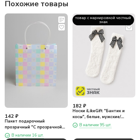
Похожие товары
товар с маркировкой честный
знак
182
₽
Носки iLikeGift "Бантик и
142
₽
косы", белые, мужские/
Пакет подарочный
женские евро размер 37-41
В наличии 95 шт.
прозрачный "С прозрачной
ручкой", бантики (22*21,5*10)
В наличии 16 шт.