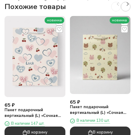
Похожие товары
новинка
новинка
65
₽
65
₽
Пакет подарочный
Пакет подарочный
вертикальный (L) «Сочная
вертикальный (L) «Сочная
три», белый (25*33*12)
В наличии 130 шт.
два», белый (25*33*12)
В наличии 147 шт.
В корзину
В корзину