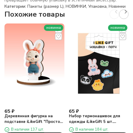
превращает обычную упаковку в эстетичный аксессуар.
Категории:
Пакеты (размер L)
,
НОВИНКИ
,
Упаковка
,
Новинки
Похожие товары
новинка
новинка
65
₽
65
₽
Деревянная фигурка на
Набор термонашивок для
подставке iLikeGift "Просто
одежды iLikeGift 5 шт.
лапочка"
"Милые животные"
В наличии 137 шт.
В наличии 184 шт.