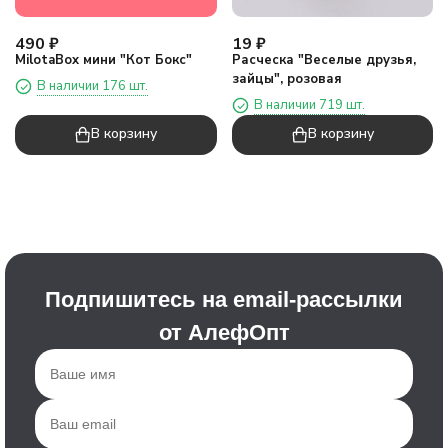
490
₽
19
₽
MilotaBox мини "Кот Бокс"
Расческа "Веселые друзья,
зайцы", розовая
В наличии 176 шт.
В наличии 719 шт.
В корзину
В корзину
Подпишитесь на email-рассылки
от АлефОпт