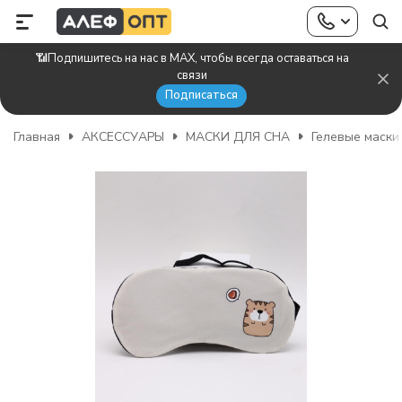
📶Подпишитесь на нас в MAX, чтобы всегда оставаться на
связи
Подписаться
Главная
АКСЕССУАРЫ
МАСКИ ДЛЯ СНА
Гелевые маски