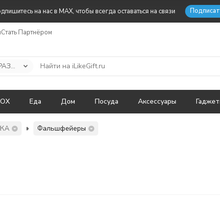
Подписат
дпишитесь на нас в MAX, чтобы всегда оставаться на связи
ы
Стать Партнёром
ТОВАРЫ ДЛЯ ПРАЗДНИКА
BOX
Еда
Дом
Посуда
Аксессуары
Гадже
ИКА
Фальшфейеры