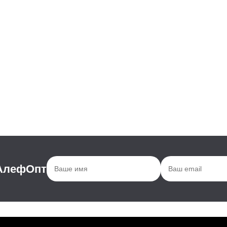
 АлефОпт