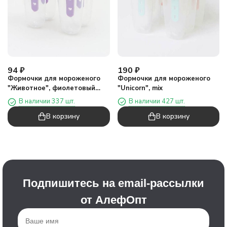
190
₽
94
₽
Формочки для мороженого
Формочки для мороженого
"Unicorn", mix
"Животное", фиолетовый
микс
В наличии 427 шт.
В наличии 337 шт.
В корзину
В корзину
Подпишитесь на email-рассылки
от АлефОпт