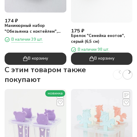
174
₽
Маникюрный набор
175
₽
"Обезьянка с коктейлем",
Брелок "Семейка енотов",
желтый
В наличии 39 шт.
серый (6,5 см)
В наличии 98 шт.
В корзину
В корзину
C этим товаром также
покупают
новинка