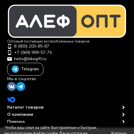
Оптовый поставщик востребованных товаров
8 (800) 200-85-87
+7 (969) 999-57-75
hello@ilikegift.ru
Telegram
Мы в соцсетях
Каталог товаров
О компании
Помощь
Чтобы ваш опыт на сайте был приятным и быстрым,
Политика персональных данных
© 2012-2026 ООО "Первая торговая компания"
Хорошо
мы используем файлы cookie. Ваше согласие