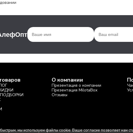
удовании
 АлефОпт
товаров
О компании
П
ЛОГ
Презентация о компании
Ча
СКИДКИ
Презентация MilotaBox
Ус
 ПОДБОРКИ
Отзывы
X
И
 быстрым, мы используем файлы cookie. Ваше согласие позволяет нам ст