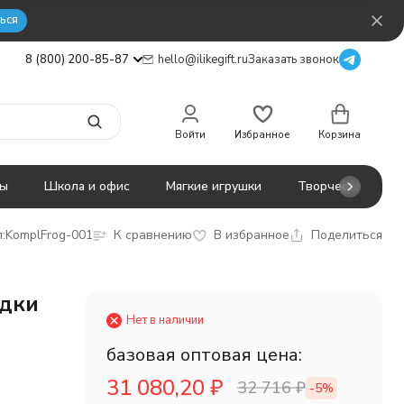
ься
8 (800) 200-85-87
hello@ilikegift.ru
Заказать звонок
Войти
Избранное
Корзина
ты
Школа и офис
Мягкие игрушки
Творчество
:
KomplFrog-001
К сравнению
В избранное
Поделиться
адки
Нет в наличии
базовая оптовая цена:
31 080,20
₽
32 716
₽
-5%