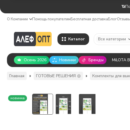
📶По
О Компании
Помощь покупателям
Бесплатная доставка
Блог
Отзыв
Каталог
Все категории
Осень 2026
Новинки
Бренды
MiLOTA 
Главная
ГОТОВЫЕ РЕШЕНИЯ
Комплекты для вык
новинка