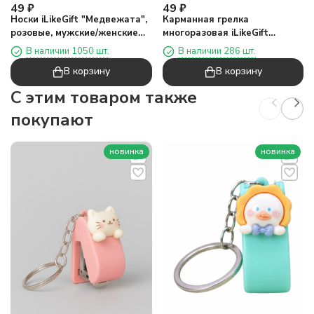
49
₽
49
₽
Носки iLikeGift "Медвежата",
Карманная грелка
розовые, мужские/женские
многоразовая iLikeGift
евро размер 35-41
"Костюм слона"
В наличии 1050 шт.
В наличии 286 шт.
В корзину
В корзину
C этим товаром также
покупают
новинка
новинка