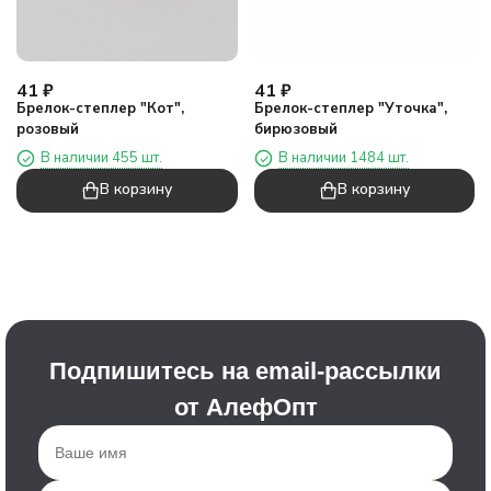
41
₽
41
₽
Брелок-степлер "Кот",
Брелок-степлер "Уточка",
розовый
бирюзовый
В наличии 455 шт.
В наличии 1484 шт.
В корзину
В корзину
Подпишитесь на email-рассылки
от АлефОпт