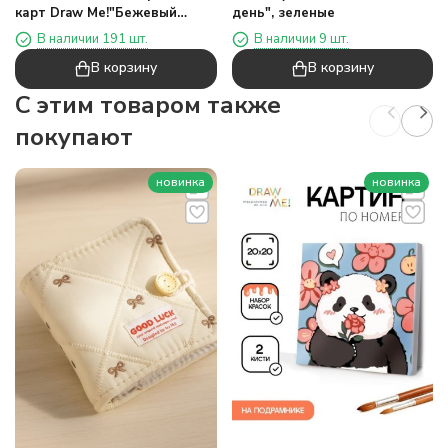
карт Draw Me!"Бежевый
день", зеленые
бантик",20
В наличии 191 шт.
В наличии 9 шт.
страниц(13*12,5см)
В корзину
В корзину
C этим товаром также
покупают
новинка
новинка