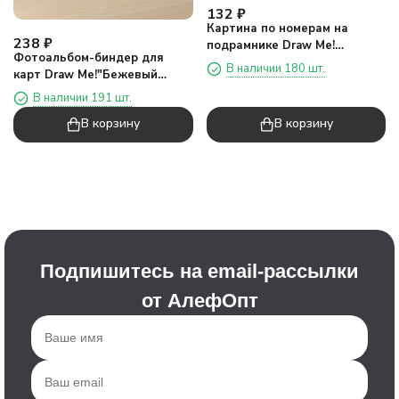
132
₽
Картина по номерам на
238
₽
подрамнике Draw Me!
Фотоальбом-биндер для
"Влюбленная панда", (20*20
В наличии 180 шт.
карт Draw Me!"Бежевый
см)
бантик",20
В наличии 191 шт.
страниц(13*12,5см)
В корзину
В корзину
Подпишитесь на email-рассылки
от АлефОпт