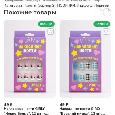
превращает обычную упаковку в эстетичный аксессуар.
Категории:
Пакеты (размер S)
,
НОВИНКИ
,
Упаковка
,
Новинки
Похожие товары
новинка
новинка
49
₽
49
₽
Накладные ногти GIRLY
Накладные ногти GIRLY
"Черно-белые", 12 шт., с
"Веселый мишка", 12 шт.,