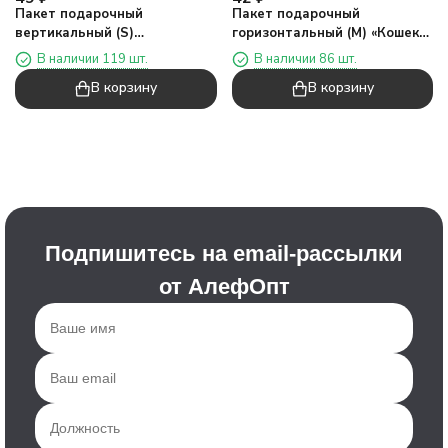
Пакет подарочный
Пакет подарочный
вертикальный (S)
горизонтальный (М) «Кошек
«Настоящий бантик один»,
везде два», бежевый
В наличии 119 шт.
В наличии 86 шт.
синий (14,5*19,5*10)
(25,4*20*9,5)
В корзину
В корзину
Подпишитесь на email-рассылки
от АлефОпт