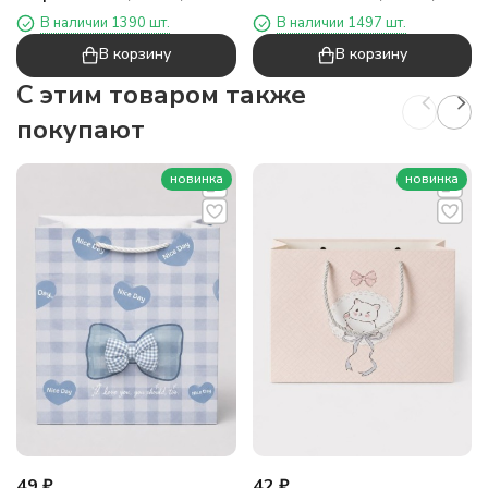
клеевыми пластинами
складными пластинами
В наличии 1390 шт.
В наличии 1497 шт.
В корзину
В корзину
C этим товаром также
покупают
новинка
новинка
49
₽
42
₽