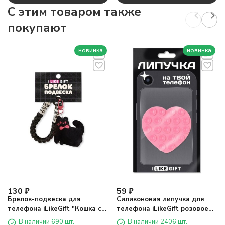
C этим товаром также
покупают
новинка
новинка
130
₽
59
₽
Брелок-подвеска для
Силиконовая липучка для
телефона iLikeGift "Кошка с
телефона iLikeGift розовое
бантом", 17 х 6 см
сердце (7,2 х 6,8 см)
В наличии 690 шт.
В наличии 2406 шт.