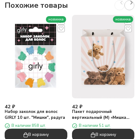
Похожие товары
новинка
новинка
42
₽
42
₽
Набор заколок для волос
Пакет подарочный
GIRLY 10 шт. "Мишки", радуга
вертикальный (М) «Мишка
день первый», микс
В наличии 858 шт.
В наличии 51 шт.
(19,5*24,5*9,5)
В корзину
В корзину