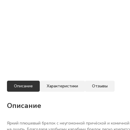
Описание
Характеристики
Отзывы
Описание
Яркий плюшевый брелок с неугомонной причёской и комичной 
на ощупь. Благодаря удобному карабину брелок легко крепится