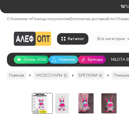
📶По
О Компании
Помощь покупателям
Бесплатная доставка
Блог
Отзыв
Каталог
Все категории
Осень 2026
Новинки
Бренды
MiLOTA 
Главная
АКСЕССУАРЫ
БРЕЛОКИ
Плюшев