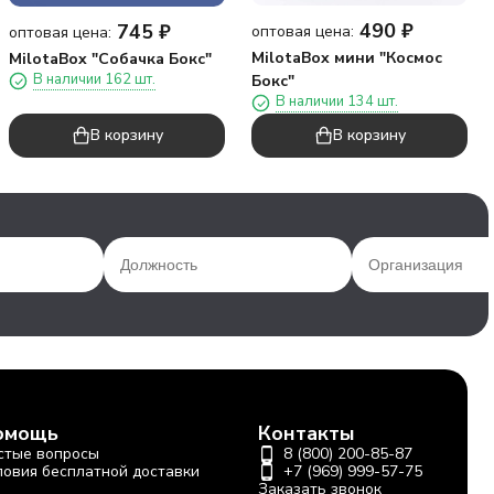
490
₽
745
₽
оптовая цена:
оптовая цена:
MilotaBox мини "Космос
MilotaBox "Собачка Бокс"
В наличии 162 шт.
Бокс"
В наличии 134 шт.
В корзину
В корзину
омощь
Контакты
стые вопросы
8 (800) 200-85-87
ловия бесплатной доставки
+7 (969) 999-57-75
Заказать звонок