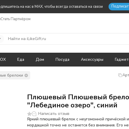
Подписат
дпишитесь на нас в MAX, чтобы всегда оставаться на связи
ы
Стать Партнёром
BOX
Еда
Дом
Посуда
Аксессуары
Гадже
Арт
ые брелоки
Плюшевый Плюшевый брелок
"Лебединое озеро", синий
Написать отзыв
Яркий плюшевый брелок с неугомонной причёской 
мордашкой точно не останется без внимания. Его 