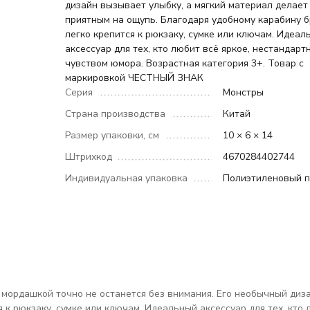
дизайн вызывает улыбку, а мягкий материал делает
приятным на ощупь. Благодаря удобному карабину 
легко крепится к рюкзаку, сумке или ключам. Идеал
аксессуар для тех, кто любит всё яркое, нестандартн
чувством юмора. Возрастная категория 3+. Товар с
маркировкой ЧЕСТНЫЙ ЗНАК
Серия
Монстры
Страна производства
Китай
Размер упаковки, см
10 × 6 × 14
Штрихкод
4670284402744
Индивидуальная упаковка
Полиэтиленовый п
мордашкой точно не останется без внимания. Его необычный диза
 к рюкзаку, сумке или ключам. Идеальный аксессуар для тех, кто 