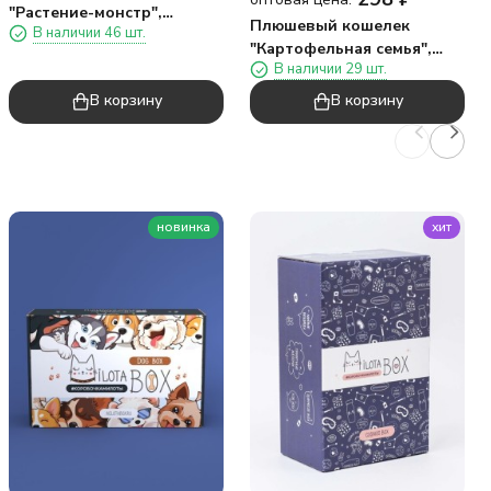
"Растение-монстр",
Плюшевый кошелек
В наличии 46 шт.
зеленая, 17 см
"Картофельная семья",
В наличии 29 шт.
коричнево-бежевый
В корзину
В корзину
новинка
хит