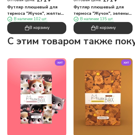
Футляр плюшевый для
Футляр плюшевый для
термоса "Жучок", желтый
термоса "Жучок", зеленый
В наличии 102 шт.
В наличии 135 шт.
(14*10 см)
(14*10 см)
В корзину
В корзину
C этим товаром также пок
хит
хит