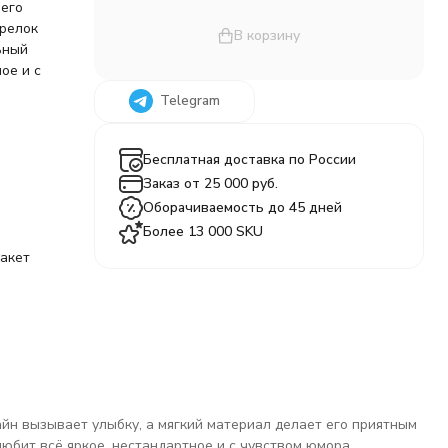
 его
брелок
В корзину
ьный
ое и с
Telegram
Бесплатная доставка по России
Заказ от 25 000 руб.
Оборачиваемость до 45 дней
Более 13 000 SKU
акет
йн вызывает улыбку, а мягкий материал делает его приятным
любит всё яркое, нестандартное и с чувством юмора.