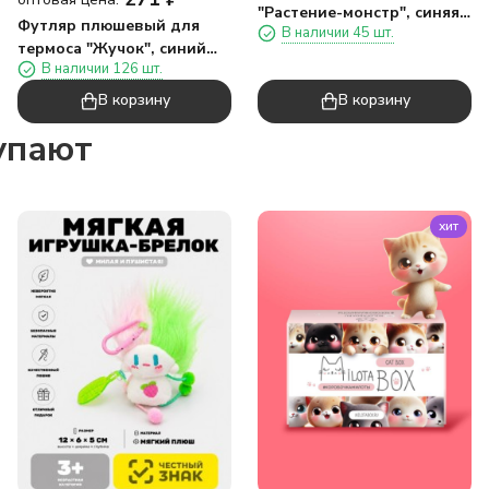
"Растение-монстр", синяя,
Футляр плюшевый для
В наличии 45 шт.
17 см
термоса "Жучок", синий
В наличии 126 шт.
(14*10 см)
В корзину
В корзину
упают
хит