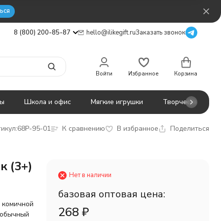
ься
8 (800) 200-85-87
hello@ilikegift.ru
Заказать звонок
Войти
Избранное
Корзина
ты
Школа и офис
Мягкие игрушки
Творчество
икул:
68P-95-01
К сравнению
В избранное
Поделиться
 (3+)
Нет в наличии
базовая оптовая цена:
и комичной
268
₽
необычный