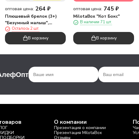
264
₽
745
₽
оптовая цена:
оптовая цена:
Плюшевый брелок (3+)
MilotaBox "Кот Бокс"
В наличии 71 шт.
"Безумный малыш",
Осталось 2 шт.
зеленый
В корзину
В корзину
 АлефОпт
товаров
О компании
П
ЛОГ
Презентация о компании
Ча
СКИДКИ
Презентация MilotaBox
Ус
 ПОДБОРКИ
Отзывы