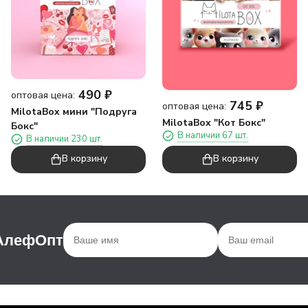
490
₽
оптовая цена:
745
₽
оптовая цена:
MilotaBox мини "Подруга
MilotaBox "Кот Бокс"
Бокс"
В наличии 67 шт.
В наличии 230 шт.
В корзину
В корзину
 АлефОпт