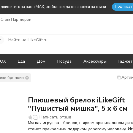
Подписат
дпишитесь на нас в MAX, чтобы всегда оставаться на связи
ы
Стать Партнёром
BOX
Еда
Дом
Посуда
Аксессуары
Гадже
Артик
ые брелоки
Плюшевый брелок iLikeGift
"Пушистый мишка", 5 х 6 см
Написать отзыв
Мягкая игрушка - брелок, в ярком оригинальном диз
станет прекрасным подарком дорогому человеку. И