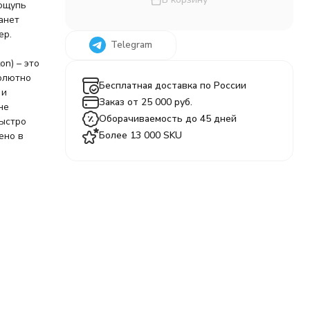
 ощупь
анет
ер.
Telegram
on) – это
солютно
Бесплатная доставка по России
 и
Заказ от 25 000 руб.
не
Оборачиваемость до 45 дней
быстро
Более 13 000 SKU
ено в