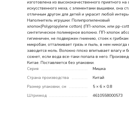
изготовлена из высококачественного приятного на
искусственного меха, с элементами вышивки, она ст
отличным другом для детей и украсит любой интерь
Наполнитель игрушки: Полипропиленовый
хлопок(Polypropylene cotton) (ПП-хлопок, или pp-cott
синтетическое полимерное волокно. ПП-хлопок аб
гигиеничен, не подвержен гниению, стоек к грибкам
микробам, отталкивает грязь и пыль, в нем никогда 
заводится моль. Волокно плохо впитывает влагу и 
сохнет, если вода все-таки попала в него. Произвед
Китае. Поставляется без упаковки.
Серия
Мишка
Страна производства
Китай
Размер упаковки, см
5 × 6 × 0.8
Штрихкод
4610558000573