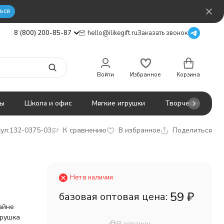
ься
8 (800) 200-85-87
hello@ilikegift.ru
Заказать звонок
Войти
Избранное
Корзина
ты
Школа и офис
Мягкие игрушки
Творчество
ул:
132-0375-03
К сравнению
В избранное
Поделиться
Нет в наличии
59
₽
базовая оптовая цена:
айне
грушка
В корзину