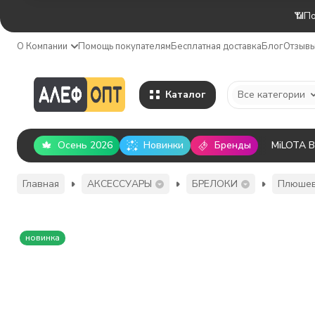
📶По
О Компании
Помощь покупателям
Бесплатная доставка
Блог
Отзыв
Каталог
Все категории
Осень 2026
Новинки
Бренды
MiLOTA 
Главная
АКСЕССУАРЫ
БРЕЛОКИ
Плюшев
новинка