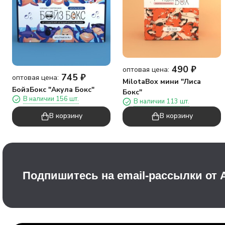
490
₽
оптовая цена:
745
₽
оптовая цена:
MilotaBox мини "Лиса
БойзБокс "Акула Бокс"
Бокс"
В наличии 156 шт.
В наличии 113 шт.
В корзину
В корзину
Подпишитесь на email-рассылки от