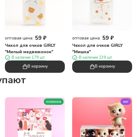
59
₽
59
₽
оптовая цена:
оптовая цена:
Чехол для очков GIRLY
Чехол для очков GIRLY
"Милый медвежонок"
"Мишка"
В наличии 179 шт.
В наличии 239 шт.
В корзину
В корзину
упают
новинка
хит