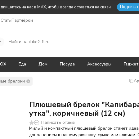
Подписат
дпишитесь на нас в MAX, чтобы всегда оставаться на связи
ы
Стать Партнёром
BOX
Еда
Дом
Посуда
Аксессуары
Гадже
Ар
ые брелоки
Плюшевый брелок "Капибар
утка", коричневый (12 см)
Написать отзыв
Милый и компактный плюшевый брелок станет иде
дополнением к вашему рюкзаку, сумке или ключам. 