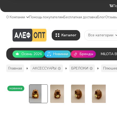
📶По
О Компании
Помощь покупателям
Бесплатная доставка
Блог
Отзыв
Каталог
Все категории
Осень 2026
Новинки
Бренды
MiLOTA 
Главная
АКСЕССУАРЫ
БРЕЛОКИ
Плюшев
новинка