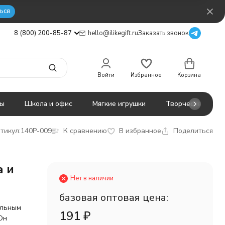
ься
8 (800) 200-85-87
hello@ilikegift.ru
Заказать звонок
Войти
Избранное
Корзина
ты
Школа и офис
Мягкие игрушки
Творчество
тикул:
140P-009
К сравнению
В избранное
Поделиться
а и
Нет в наличии
базовая оптовая цена:
альным
191
₽
Он