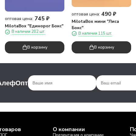
490
₽
оптовая цена:
745
₽
оптовая цена:
MilotaBox мини "Лиса
MilotaBox "Единорог Бокс"
Бокс"
В наличии 202 шт.
В наличии 115 шт.
В корзину
В корзину
 АлефОпт
товаров
О компании
П
ЛОГ
Презентация о компании
Ча