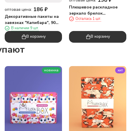
оптовая цена:
Плюшевое раскладное
186
₽
оптовая цена:
зеркало брелок
Декоративные пакеты на
Осталась 1 шт.
"Capybara", голубое (7*7
завязках "Капибара", 90
см)
В наличии 9 шт.
шт/рулон (45*40 см)
В корзину
В корзину
упают
новинка
хит