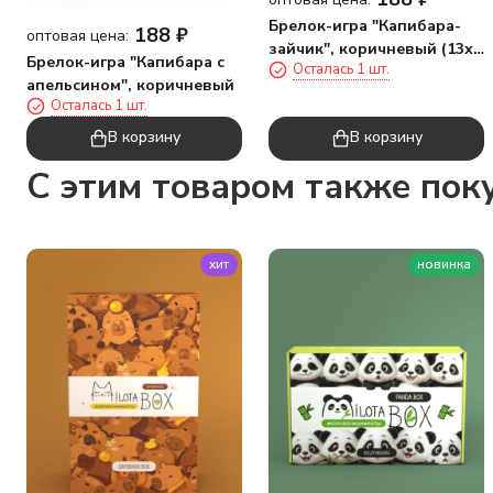
Брелок-игра "Капибара-
188
₽
оптовая цена:
зайчик", коричневый (13х7
Брелок-игра "Капибара с
Осталась 1 шт.
см)
апельсином", коричневый
Осталась 1 шт.
В корзину
В корзину
C этим товаром также пок
хит
новинка