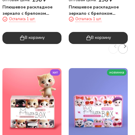
Плюшевое раскладное
Плюшевое раскладное
зеркало с брелоком
зеркало с брелоком
Осталась 1 шт.
Осталась 1 шт.
"Капибара", коричневое
"Капибара", белое (7*7 см)
(7*7 см)
В корзину
В корзину
хит
новинка