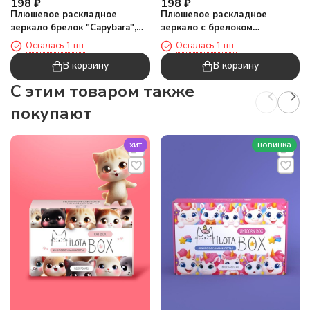
198
₽
198
₽
Плюшевое раскладное
Плюшевое раскладное
зеркало брелок "Capybara",
зеркало с брелоком
голубое (7*7 см)
"Капибара", коричневое (7*7
Осталась 1 шт.
Осталась 1 шт.
см)
В корзину
В корзину
C этим товаром также
покупают
хит
новинка