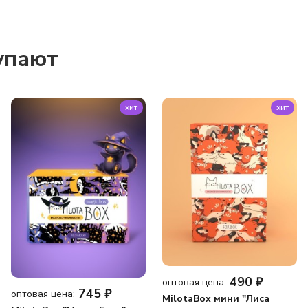
упают
хит
хит
490
₽
оптовая цена:
745
₽
оптовая цена:
MilotaBox мини "Лиса