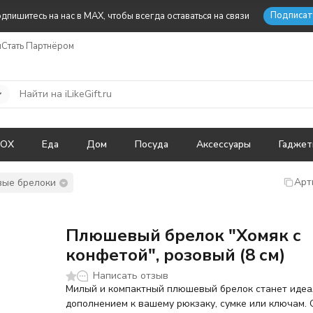
Подписат
дпишитесь на нас в MAX, чтобы всегда оставаться на связи
ы
Стать Партнёром
BOX
Еда
Дом
Посуда
Аксессуары
Гадже
Арт
ые брелоки
Плюшевый брелок "Хомяк с
конфетой", розовый (8 см)
Написать отзыв
Милый и компактный плюшевый брелок станет иде
дополнением к вашему рюкзаку, сумке или ключам. 