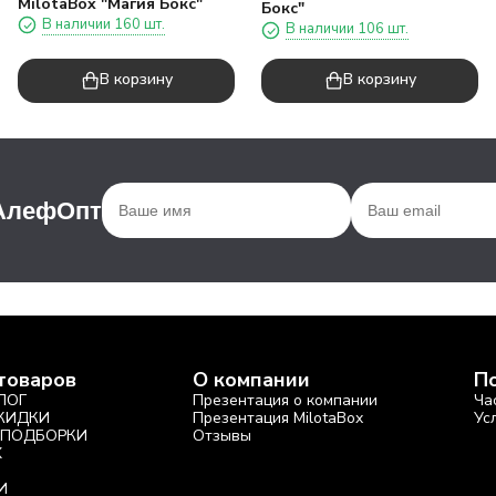
MilotaBox "Магия Бокс"
Бокс"
В наличии 160 шт.
В наличии 106 шт.
В корзину
В корзину
 АлефОпт
товаров
О компании
П
ЛОГ
Презентация о компании
Ча
СКИДКИ
Презентация MilotaBox
Ус
 ПОДБОРКИ
Отзывы
X
И