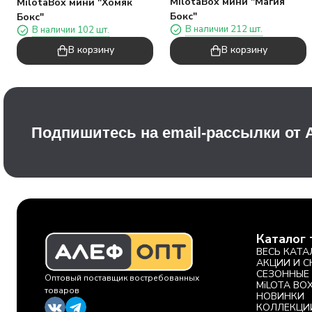
MilotaBox мини "Магия
MilotaBox мини "Хомяк
Бокс"
Бокс"
В наличии 212 шт.
В наличии 102 шт.
В корзину
В корзину
Подпишитесь на email-рассылки от
Каталог 
ВЕСЬ КАТА
АКЦИИ И 
СЕЗОННЫЕ
Оптовый поставщик востребованных
MiLOTA BO
товаров
НОВИНКИ
КОЛЛЕКЦИ