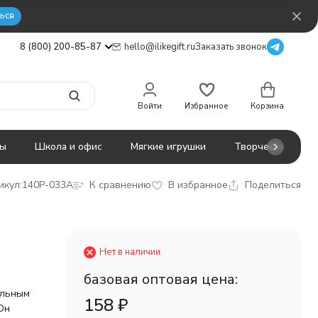
ься
8 (800) 200-85-87
hello@ilikegift.ru
Заказать звонок
Войти
Избранное
Корзина
ты
Школа и офис
Мягкие игрушки
Творчество
икул:
140P-033A
К сравнению
В избранное
Поделиться
Нет в наличии
базовая оптовая цена:
альным
158
₽
Он