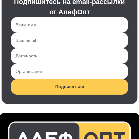
Подпишитесь на email-рассылки
от АлефОпт
Подписаться