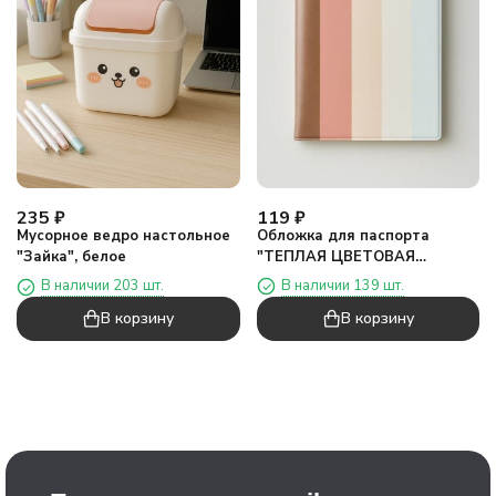
119
₽
235
₽
Обложка для паспорта
Мусорное ведро настольное
"ТЕПЛАЯ ЦВЕТОВАЯ
"Зайка", белое
ГАММА", плотность 600 мкм
В наличии 139 шт.
В наличии 203 шт.
В корзину
В корзину