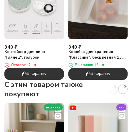
340
₽
340
₽
Контейнер для линз
Коробка для хранения
"Глянец", голубой
"Классика", бесцветная 13,1
х 25,5 х 19,7 см
Осталось 2 шт.
В наличии 16 шт.
В корзину
В корзину
C этим товаром также
покупают
новинка
хит