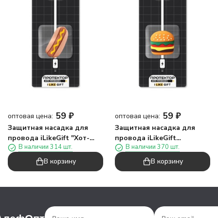
59
₽
59
₽
оптовая цена:
оптовая цена:
Защитная насадка для
Защитная насадка для
провода iLikeGift "Хот-
провода iLikeGift
В наличии 314 шт.
В наличии 370 шт.
дог"
"Гамбургер"
В корзину
В корзину