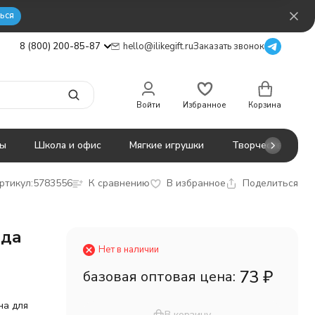
ься
8 (800) 200-85-87
hello@ilikegift.ru
Заказать звонок
Войти
Избранное
Корзина
ты
Школа и офис
Мягкие игрушки
Творчество
ртикул:
5783556
К сравнению
В избранное
Поделиться
ода
Нет в наличии
73
₽
базовая оптовая цена:
з
на для
В корзину