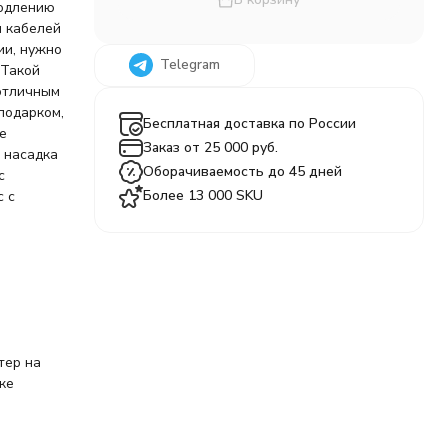
родлению
я кабелей
ии, нужно
Telegram
 Такой
 отличным
подарком,
Бесплатная доставка по России
ое
Заказ от 25 000 руб.
 насадка
Оборачиваемость до 45 дней
с
Более 13 000 SKU
с с
тер на
ке