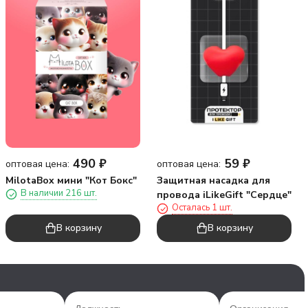
490
₽
59
₽
оптовая цена:
оптовая цена:
MilotaBox мини "Кот Бокс"
Защитная насадка для
В наличии 216 шт.
провода iLikeGift "Сердце"
Осталась 1 шт.
В корзину
В корзину