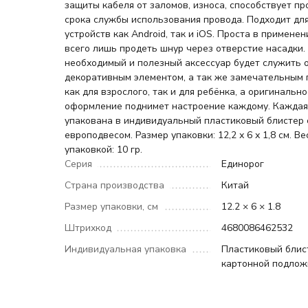
защиты кабеля от заломов, износа, способствует п
срока службы использования провода. Подходит дл
устройств как Android, так и iOS. Проста в применен
всего лишь продеть шнур через отверстие насадки.
необходимый и полезный аксессуар будет служить
декоративным элементом, а так же замечательным 
как для взрослого, так и для ребёнка, а оригинальн
оформление поднимет настроение каждому. Каждая
упакована в индивидуальный пластиковый блистер 
европодвесом. Размер упаковки: 12,2 х 6 х 1,8 см. Ве
упаковкой: 10 гр.
Серия
Единорог
Страна производства
Китай
Размер упаковки, см
12.2 × 6 × 1.8
Штрихкод
4680086462532
Индивидуальная упаковка
Пластиковый блис
картонной подлож