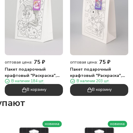
75
₽
75
₽
оптовая цена:
оптовая цена:
Пакет подарочный
Пакет подарочный
крафтовый "Раскраска",
крафтовый "Раскраска",
В наличии 184 шт.
В наличии 203 шт.
улыбающееся облако
луна (26*32*12)
(26*32*12)
В корзину
В корзину
упают
новинка
новинка