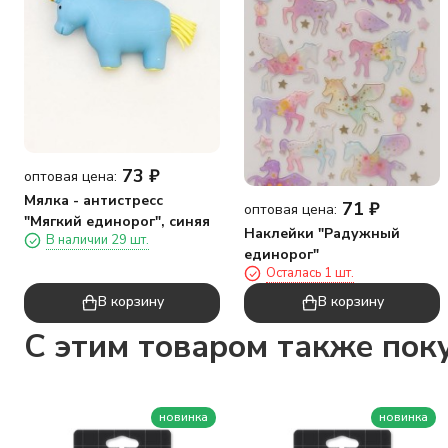
73
₽
оптовая цена:
Мялка - антистресс
71
₽
оптовая цена:
"Мягкий единорог", синяя
Наклейки "Радужный
В наличии 29 шт.
единорог"
Осталась 1 шт.
В корзину
В корзину
C этим товаром также пок
новинка
новинка