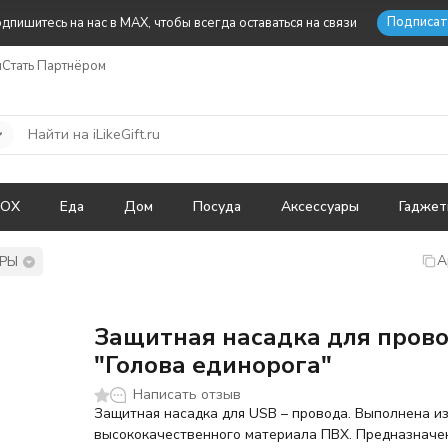
Подписат
дпишитесь на нас в MAX, чтобы всегда оставаться на связи
ы
Стать Партнёром
BOX
Еда
Дом
Посуда
Аксессуары
Гадже
А
РЫ
Защитная насадка для пров
"Голова единорога"
Написать отзыв
Защитная насадка для USB – провода. Выполнена и
высококачественного материала ПВХ. Предназначе