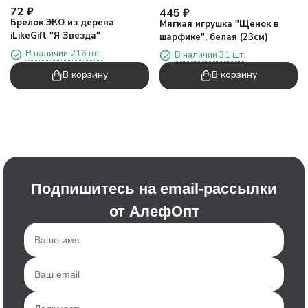
72
₽
445
₽
Брелок ЭКО из дерева
Мягкая игрушка "Щенок в
iLikeGift "Я Звезда"
шарфике", белая (23см)
В наличии 216 шт.
В наличии 31 шт.
В корзину
В корзину
Подпишитесь на email-рассылки
от АлефОпт