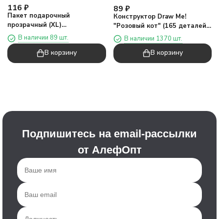
116
₽
89
₽
Пакет подарочный
Конструктор Draw Me!
прозрачный (XL)
"Розовый кот" (165 деталей),
"Квадратная ручка четыре",
6*5*3 см
В наличии 89 шт.
В наличии 1370 шт.
вертикальный, розовый
В корзину
В корзину
(32*26*12)
Подпишитесь на email-рассылки
от АлефОпт