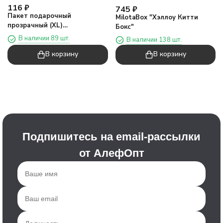
116
₽
745
₽
Пакет подарочный
MilotaBox "Хэллоу Китти
прозрачный (XL)
Бокс"
"Квадратная ручка четыре",
В наличии 89 шт.
В наличии 138 шт.
вертикальный, розовый
В корзину
В корзину
(32*26*12)
Подпишитесь на email-рассылки
от АлефОпт