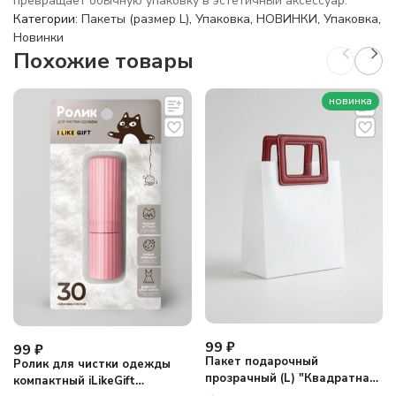
превращает обычную упаковку в эстетичный аксессуар.
Категории:
Пакеты (размер L)
,
Упаковка
,
НОВИНКИ
,
Упаковка
,
Новинки
Похожие товары
новинка
99
₽
99
₽
Пакет подарочный
Ролик для чистки одежды
прозрачный (L) "Квадратная
компактный iLikeGift
ручка один", вертикальный,