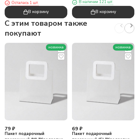
"Розовый цилиндр", (11*3 см)
В наличии 121 шт.
Осталась 1 шт.
красный (28*23*11)
В корзину
В корзину
C этим товаром также
покупают
новинка
новинка
79
₽
69
₽
Пакет подарочный
Пакет подарочный