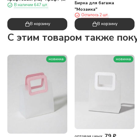
Бирка для багажа
В наличии 647 шт.
горизонтальный
"Мозаика"
(35*32*14)
Осталось 2 шт.
В корзину
В корзину
C этим товаром также пок
новинка
новинка
79
₽
оптовая цена: