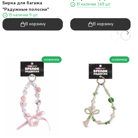
Бирка для багажа
В наличии 168 шт.
"Квадратная ручка один",
"Радужные полоски"
вертикальный, красный
В наличии 9 шт.
(22*21*10)
В корзину
В корзину
новинка
новинка