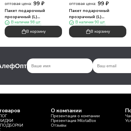
99
₽
99
₽
оптовая цена:
оптовая цена:
Пакет подарочный
Пакет подарочный
прозрачный (L)
прозрачный (L)
В наличии 98 шт.
В наличии 90 шт.
"Квадратная ручка три",
"Квадратная ручка
вертикальный, синий
четыре", вертикальный,
В корзину
В корзину
(28*23*11)
розовый (28*23*11)
 АлефОпт
товаров
О компании
П
ЛОГ
Презентация о компании
Ча
СКИДКИ
Презентация MilotaBox
Ус
 ПОДБОРКИ
Отзывы
X