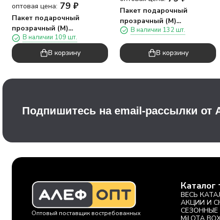
79
₽
оптовая цена:
Пакет подарочный
Пакет подарочный
прозрачный (M)
прозрачный (M)
В наличии 132 шт.
"Квадратная ручка пять",
В наличии 109 шт.
"Квадратная ручка
вертикальный, белый
четыре", вертикальный,
(22*21*10)
В корзину
В корзину
розовый (22*21*10)
Подпишитесь на email-рассылки от
Каталог 
ВЕСЬ КАТА
АКЦИИ И 
СЕЗОННЫЕ
Оптовый поставщик востребованных
MiLOTA BO