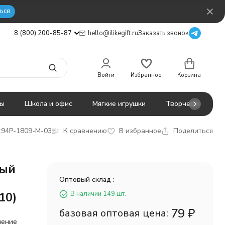
ься
8 (800) 200-85-87
hello@ilikegift.ru
Заказать звонок
Войти
Избранное
Корзина
ты
Школа и офис
Мягкие игрушки
Творчество
:
94P-1809-M-03
К сравнению
В избранное
Поделиться
ный
Оптовый склад :
10)
В наличии 149 шт.
79
₽
базовая оптовая цена:
шение