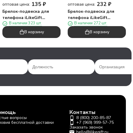
135
₽
232
₽
оптовая цена:
оптовая цена:
Брелок-подвеска для
Брелок-подвеска для
телефона iLikeGift
телефона iLikeGift
В наличии 323 шт.
В наличии 272 шт.
"Кристалл", 21 х 5 см
"Кристалл", 21 х 5 см
В корзину
В корзину
омощь
Контакты
стые вопросы
8 (800) 200-85-87
ловия бесплатной доставки
+7 (969) 999-57-75
Заказать звонок
hello@ilikegift.ru