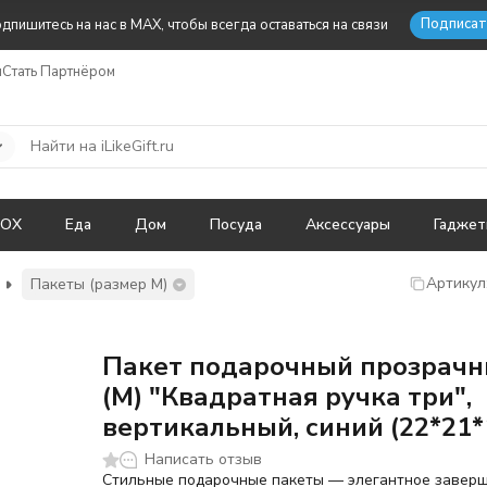
Подписат
дпишитесь на нас в MAX, чтобы всегда оставаться на связи
ы
Стать Партнёром
BOX
Еда
Дом
Посуда
Аксессуары
Гадже
Артикул
Пакеты (размер M)
Пакет подарочный прозрач
(M) "Квадратная ручка три",
вертикальный, синий (22*21*
Написать отзыв
Стильные подарочные пакеты — элегантное завер