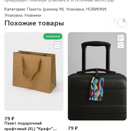
превращает обычную упаковку в эстетичный аксессуар.
Категории:
Пакеты (размер M)
,
Упаковка
,
НОВИНКИ
,
Упаковка
,
Новинки
Похожие товары
новинка
79
₽
Пакет подарочный
79
₽
крафтовый (XL) "Крафт",