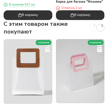
Бирка для багажа "Мозаика"
горизонтальный (35*32*14)
В наличии 647 шт.
Осталось 2 шт.
В корзину
В корзину
C этим товаром также
покупают
новинка
новинка