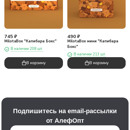
745
₽
490
₽
MilotaBox "Капибара Бокс"
MilotaBox мини "Капибара
Бокс"
В наличии 208 шт.
В наличии 213 шт.
В корзину
В корзину
Подпишитесь на email-рассылки
от АлефОпт