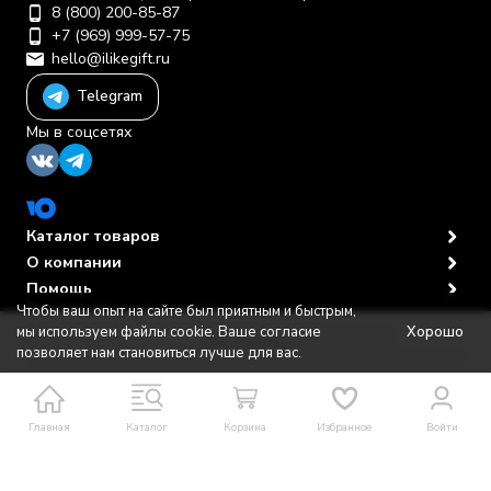
8 (800) 200-85-87
+7 (969) 999-57-75
hello@ilikegift.ru
Telegram
Мы в соцсетях
Каталог товаров
О компании
Помощь
Чтобы ваш опыт на сайте был приятным и быстрым,
Политика персональных данных
© 2012-2026 ООО "Первая торговая компания"
Хорошо
мы используем файлы cookie. Ваше согласие
В корзину
позволяет нам становиться лучше для вас.
Главная
Каталог
Корзина
Избранное
Войти