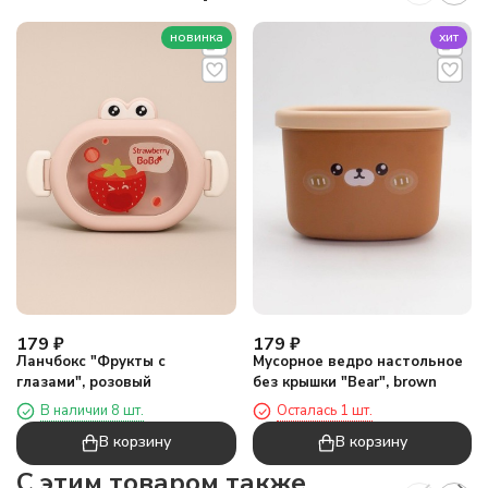
новинка
хит
179
₽
179
₽
Ланчбокс "Фрукты с
Мусорное ведро настольное
глазами", розовый
без крышки "Bear", brown
В наличии 8 шт.
Осталась 1 шт.
В корзину
В корзину
C этим товаром также