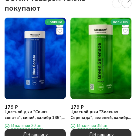
покупают
новинка
новинка
179
₽
179
₽
Цветной дым "Синяя
Цветной дым "Зеленая
соната", синий, калибр 135",
Серенада", зеленый, калибр
40сек, 11,5см)
135", 40сек, 11,5см)
В наличии 20 шт.
В наличии 38 шт.
В корзину
В корзину