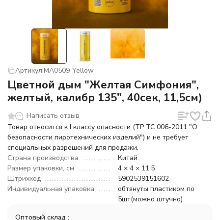
Артикул:
MA0509-Yellow
Цветной дым "Желтая Симфония",
желтый, калибр 135", 40сек, 11,5см)
Написать отзыв
Товар относится к I классу опасности (ТР ТС 006-2011 "О
безопасности пиротехнических изделий") и не требует
специальных разрешений для продажи.
Страна производства
Китай
Размер упаковки, см
4 × 4 × 11.5
Штрихкод
5902539151602
Индивидуальная упаковка
обтянуты пластиком по
5шт(можно штучно)
Оптовый склад :