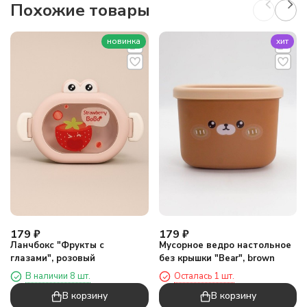
Похожие товары
новинка
хит
179
₽
179
₽
Ланчбокс "Фрукты с
Мусорное ведро настольное
глазами", розовый
без крышки "Bear", brown
В наличии 8 шт.
Осталась 1 шт.
В корзину
В корзину