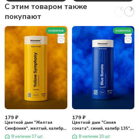
C этим товаром также
покупают
новинка
новинка
179
₽
179
₽
Цветной дым "Желтая
Цветной дым "Синяя
Симфония", желтый, калибр
соната", синий, калибр 135",
135", 40сек, 11,5см)
40сек, 11,5см)
В наличии 37 шт.
В наличии 20 шт.