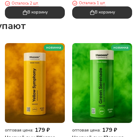
Осталась 1 шт.
Осталось 2 шт.
"Chick", yellow
В корзину
В корзину
упают
новинка
новинка
179
₽
179
₽
оптовая цена:
оптовая цена: