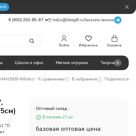
ься
8 (800) 200-85-87
hello@ilikegift.ru
Заказать звонок
Войти
Избранное
Корзина
ты
Школа и офис
Мягкие игрушки
Творчество
:
MA0509-White
К сравнению
В избранное
Поделиться
,
Оптовый склад :
,5см)
В наличии 27 шт.
11 "О
базовая оптовая цена:
ует