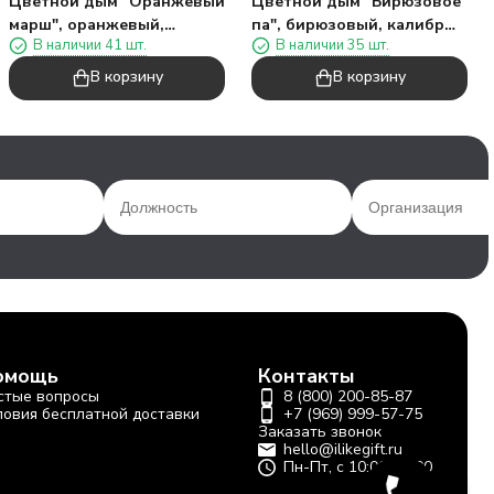
Цветной дым "Оранжевый
Цветной дым "Бирюзовое
марш", оранжевый,
па", бирюзовый, калибр
В наличии 41 шт.
В наличии 35 шт.
калибр 135", 40сек, 11,5см)
135", 40сек, 11,5см)
В корзину
В корзину
омощь
Контакты
стые вопросы
8 (800) 200-85-87
ловия бесплатной доставки
+7 (969) 999-57-75
Заказать звонок
hello@ilikegift.ru
Пн-Пт, с 10:00-19:00