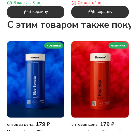
В наличии 8 шт.
Осталась 1 шт.
"Bear", brown
В корзину
В корзину
C этим товаром также пок
новинка
новинка
179
₽
179
₽
оптовая цена:
оптовая цена: