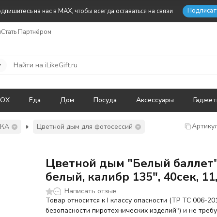
Подписат
дпишитесь на нас в MAX, чтобы всегда оставаться на связи
ы
Стать Партнёром
BOX
Еда
Дом
Посуда
Аксессуары
Гадже
Артикул
ИКА
Цветной дым для фотосессий
Цветной дым "Белый баллет"
белый, калибр 135", 40сек, 11
Написать отзыв
Товар относится к I классу опасности (ТР ТС 006-20
безопасности пиротехнических изделий") и не треб