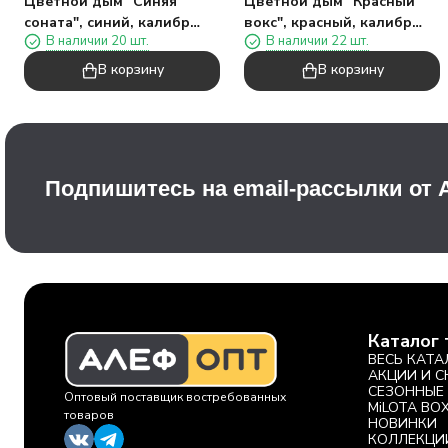
Цветной дым "Синяя
Цветной дым "Красный
соната", синий, калибр
вокс", красный, калибр
В наличии 20 шт.
В наличии 22 шт.
135", 40сек, 11,5см)
135", 40сек, 11,5см)
В корзину
В корзину
Подпишитесь на email-рассылки от
Каталог 
ВЕСЬ КАТА
АКЦИИ И 
СЕЗОННЫЕ
Оптовый поставщик востребованных
MiLOTA BO
товаров
НОВИНКИ
КОЛЛЕКЦИ