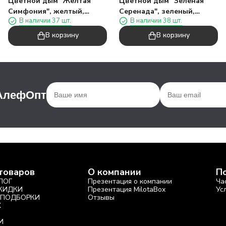
Цветной дым "Желтая
Цветной дым "Зеленая
Симфония", желтый,
Серенада", зеленый,
В наличии 37 шт.
В наличии 38 шт.
калибр 135", 40сек, 11,5см)
калибр 135", 40сек, 11,5см)
В корзину
В корзину
 АлефОпт
товаров
О компании
П
ЛОГ
Презентация о компании
Ча
СКИДКИ
Презентация MilotaBox
Ус
 ПОДБОРКИ
Отзывы
X
И