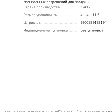
специальных разрешений для продажи.
Страна производства
Китай
Размер упаковки, см
4 × 4 × 11.5
Штрихкод
5902539153194
Индивидуальная упаковка
Без упаковки
зопасности пиротехнических изделий") и не требует специальных 