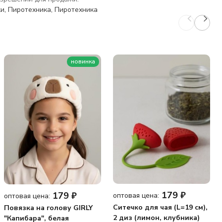
ки
,
Пиротехника
,
Пиротехника
новинка
179
₽
179
₽
оптовая цена:
оптовая цена:
Ситечко для чая (L=19 см),
Повязка на голову GIRLY
2 диз (лимон, клубника)
"Капибара", белая