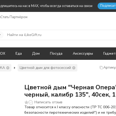
Подписат
дпишитесь на нас в MAX, чтобы всегда оставаться на связи
ы
Стать Партнёром
BOX
Еда
Дом
Посуда
Аксессуары
Гадже
Артику
ИКА
Цветной дым для фотосессий
Цветной дым "Черная Опера
черный, калибр 135", 40сек, 1
Написать отзыв
Товар относится к I классу опасности (ТР ТС 006-20
безопасности пиротехнических изделий") и не треб