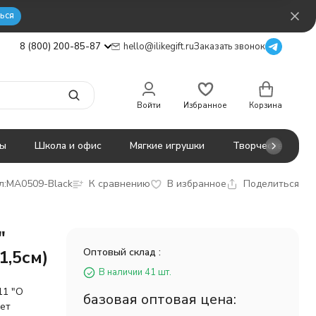
ься
8 (800) 200-85-87
hello@ilikegift.ru
Заказать звонок
Войти
Избранное
Корзина
ты
Школа и офис
Мягкие игрушки
Творчество
л:
MA0509-Black
К сравнению
В избранное
Поделиться
"
Оптовый склад :
1,5см)
В наличии 41 шт.
11 "О
базовая оптовая цена:
ует