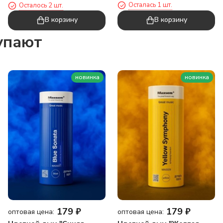
Осталась 1 шт.
Осталось 2 шт.
"Chick", yellow
В корзину
В корзину
упают
новинка
новинка
179
₽
179
₽
оптовая цена:
оптовая цена: