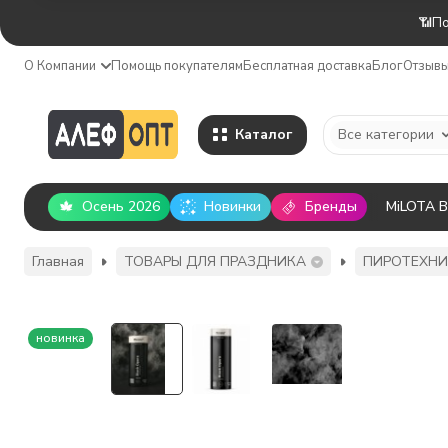
📶По
О Компании
Помощь покупателям
Бесплатная доставка
Блог
Отзыв
Каталог
Все категории
Осень 2026
Новинки
Бренды
MiLOTA 
Главная
ТОВАРЫ ДЛЯ ПРАЗДНИКА
ПИРОТЕХН
новинка