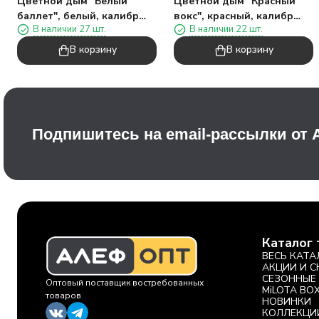
Цветной дым "Белый
Цветной дым "Красный
баллет", белый, калибр
вокс", красный, калибр
В наличии 27 шт.
В наличии 22 шт.
135", 40сек, 11,5см)
135", 40сек, 11,5см)
В корзину
В корзину
Подпишитесь на email-рассылки от
Каталог 
ВЕСЬ КАТА
АКЦИИ И 
СЕЗОННЫЕ
Оптовый поставщик востребованных
MiLOTA BO
товаров
НОВИНКИ
КОЛЛЕКЦИ