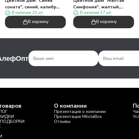
Цветной дым "Синяя
Цветной дым "Желтая
соната", синий, калибр
Симфония", желтый,
В наличии 20 шт.
В наличии 37 шт.
135", 40сек, 11,5см)
калибр 135", 40сек, 11,5см)
В корзину
В корзину
 АлефОпт
товаров
О компании
П
ЛОГ
Презентация о компании
Ча
СКИДКИ
Презентация MilotaBox
Ус
 ПОДБОРКИ
Отзывы
X
И