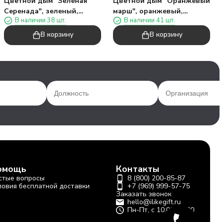
Цветной дым "Зеленая
Цветной дым "Оранжевый
Серенада", зеленый,
марш", оранжевый,
В наличии 38 шт.
В наличии 41 шт.
калибр 135", 40сек, 11,5см)
калибр 135", 40сек, 11,5см)
В корзину
В корзину
омощь
Контакты
стые вопросы
8 (800) 200-85-87
ловия бесплатной доставки
+7 (969) 999-57-75
Заказать звонок
hello@ilikegift.ru
Пн-Пт, с 10:00-19:00