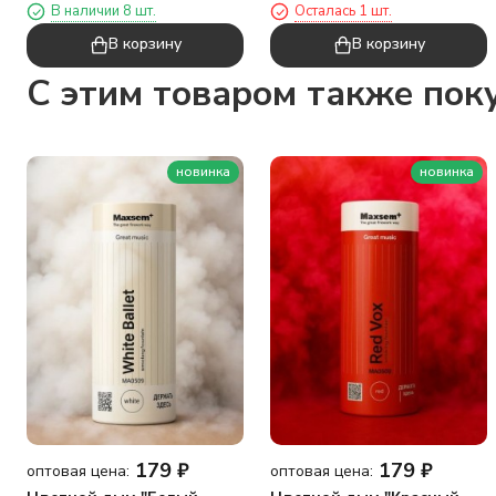
В наличии 8 шт.
Осталась 1 шт.
"Bear", brown
В корзину
В корзину
C этим товаром также пок
новинка
новинка
179
₽
179
₽
оптовая цена:
оптовая цена: