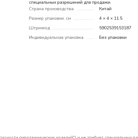
специальных разрешений для продажи.
Страна производства
Китай
Размер упаковки, см
4 × 4 × 11.5
Штрихкод
5902539153187
Индивидуальная упаковка
Без упаковки
зопасности пиротехнических изделий") и не требует специальных 