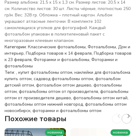
Размер альбома: 21,5 х 15 х 1,3 см. Размер листов: 20,5 х 14
см. Количество листов: 30 шт. Листы чёрные, плотностью 250
гр/м. Вес: 328 гр. Обложка – плотный картон. Альбом
украшают атласные ленточки. В комплекте 102
самоклеящихся уголков для фотографий. Каждый
фотоальбом упакован в полиэтиленовый пакет с
многоразовым клеевым клапаном.
Категории:
Классические фотоальбомы
,
Фотоальбомы
,
Дом и
интерьер
,
Подборка товаров к 14 февраля
,
Подборка товаров
к 23 февраля
,
Фоторамки и фотоальбомы
,
Фоторамки и
фотоальбомы
Теги:
,
купит фотоальбомы оптом
,
наклейки для фотоальбома
купить оптом
,
садовод фотоальбомы оптом
,
фотоальбом
детский оптом
,
фотоальбом оптом дешево
,
фотоальбомы
оптом
,
фотоальбомы оптом от производителя
,
фотоальбомы
оптом от производителя дешево
,
фотоальбомы оптом китай
,
фотоальбомы оптом нижний новгород
,
фотоальбомы оптом
новосибирск
,
фоторамки и фотоальбомы оптом
Похожие товары
новинка
новинка