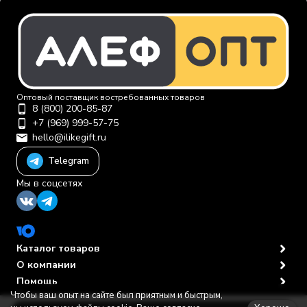
Оптовый поставщик востребованных товаров
8 (800) 200-85-87
+7 (969) 999-57-75
hello@ilikegift.ru
Telegram
Мы в соцсетях
Каталог товаров
О компании
Помощь
Чтобы ваш опыт на сайте был приятным и быстрым,
Политика персональных данных
© 2012-2026 ООО "Первая торговая компания"