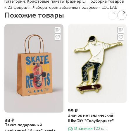
Категории:
Крафтовые пакеты (размер L)
,
Подборка товаров
к 23 февраля
,
Лаборатория забавных подарков - LOL LAB
Похожие товары
99
₽
Значок металлический
98
₽
iLikeGift "Сноубордист"
Пакет подарочный
В наличии 122 шт.
крафтовый "Класс", скейт