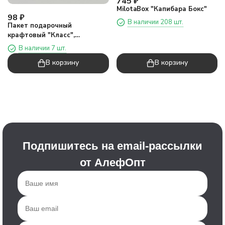
745
₽
MilotaBox "Капибара Бокс"
98
₽
В наличии 208 шт.
Пакет подарочный
крафтовый "Класс",
бесплатно (32*42*11)
В наличии 7 шт.
В корзину
В корзину
Подпишитесь на email-рассылки
от АлефОпт