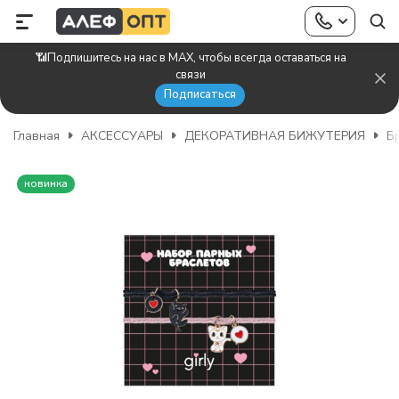
📶Подпишитесь на нас в MAX, чтобы всегда оставаться на
связи
Подписаться
Главная
АКСЕССУАРЫ
ДЕКОРАТИВНАЯ БИЖУТЕРИЯ
Б
новинка