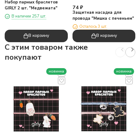
Набор парных браслетов
74
₽
GIRLY 2 шт. "Медвежата"
Защитная насадка для
В наличии 257 шт.
провода "Мишка с печеньем"
Осталось 3 шт.
В корзину
В корзину
C этим товаром также
покупают
новинка
новинка