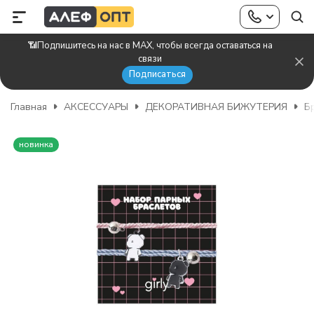
📶Подпишитесь на нас в MAX, чтобы всегда оставаться на
связи
Подписаться
Главная
АКСЕССУАРЫ
ДЕКОРАТИВНАЯ БИЖУТЕРИЯ
Б
новинка