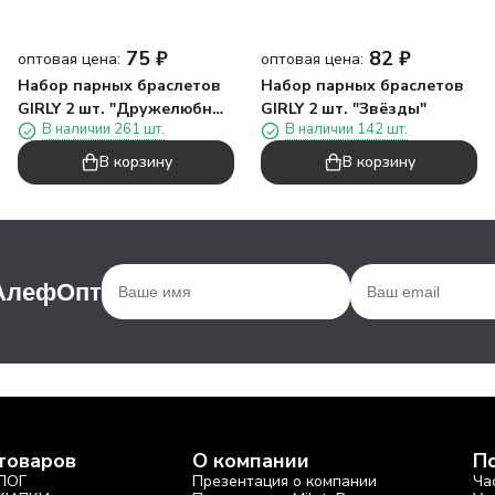
75
₽
82
₽
оптовая цена:
оптовая цена:
Набор парных браслетов
Набор парных браслетов
GIRLY 2 шт. "Дружелюбные
GIRLY 2 шт. "Звёзды"
В наличии 261 шт.
В наличии 142 шт.
монстры"
В корзину
В корзину
 АлефОпт
товаров
О компании
П
ЛОГ
Презентация о компании
Ча