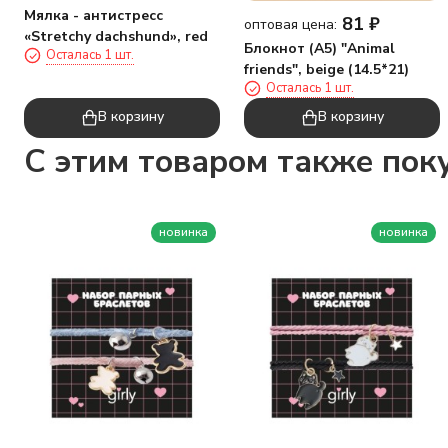
Мялка - антистресс
81
₽
оптовая цена:
«Stretchy dachshund», red
Блокнот (А5) "Animal
Осталась 1 шт.
friends", beige (14.5*21)
Осталась 1 шт.
В корзину
В корзину
C этим товаром также пок
новинка
новинка