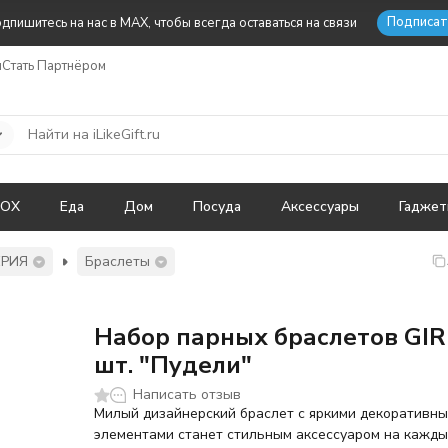
Подписат
дпишитесь на нас в MAX, чтобы всегда оставаться на связи
ы
Стать Партнёром
BOX
Еда
Дом
Посуда
Аксессуары
Гадже
ЕРИЯ
Браслеты
Набор парных браслетов GIR
шт. "Пудели"
Написать отзыв
Милый дизайнерский браслет с яркими декоративн
элементами станет стильным аксессуаром на кажды