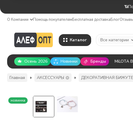
📶По
О Компании
Помощь покупателям
Бесплатная доставка
Блог
Отзыв
Каталог
Все категории
Осень 2026
Новинки
Бренды
MiLOTA 
Главная
АКСЕССУАРЫ
ДЕКОРАТИВНАЯ БИЖУТ
новинка