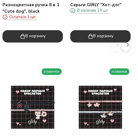
Разноцветная ручка 8 в 1
Серьги GIRLY "Хот-дог"
В наличии 19 шт.
"Cute dog", black
Осталась 1 шт.
В корзину
В корзину
новинка
новинка